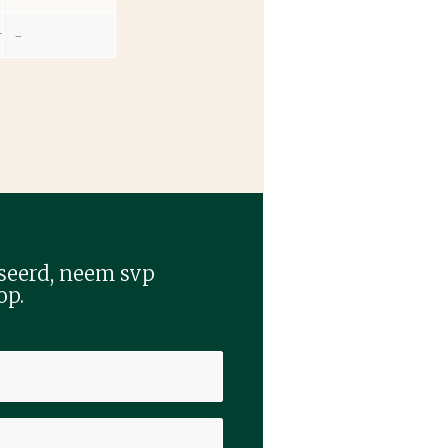
r
–
sseerd, neem svp
op.