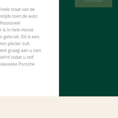
inele staat van de
estijds toen de auto
fessioneel
 is in hele mooie
 gebruik. Dit is een
en plezier zult
hem graag aan u zien
frit zodat u zelf
 klassieke Porsche