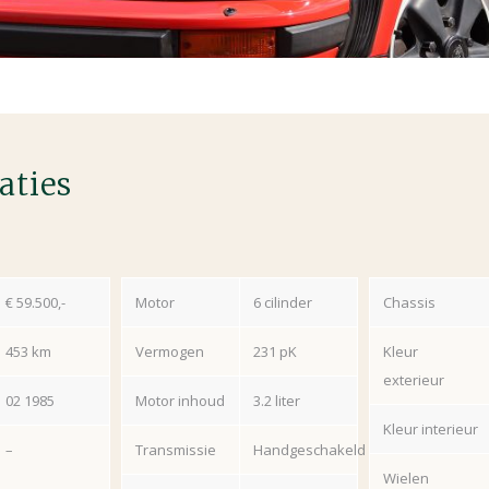
aties
€ 59.500,-
Motor
6 cilinder
Chassis
453 km
Vermogen
231 pK
Kleur
exterieur
02 1985
Motor inhoud
3.2 liter
Kleur interieur
–
Transmissie
Handgeschakeld
Wielen