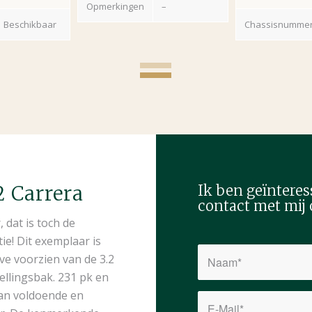
Opmerkingen
–
Beschikbaar
Chassisnumme
2 Carrera
Ik ben geïntere
contact met mij 
 dat is toch de
ie! Dit exemplaar is
e voorzien van de 3.2
nellingsbak. 231 pk en
an voldoende en