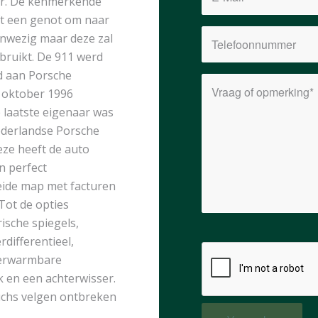
ier. De kenmerkende
ijft een genot om naar
aanwezig maar deze zal
bruikt. De 911 werd
d aan Porsche
n oktober 1996
 laatste eigenaar was
derlandse Porsche
eze heeft de auto
n perfect
eide map met facturen
 Tot de opties
ische spiegels,
rdifferentieel,
 verwarmbare
k en een achterwisser.
uchs velgen ontbreken