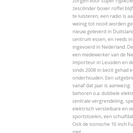
zorgen voor super rijplez
zescilinder boxer roffel bl
te luisteren, een radio is 
weinig tot nooit worden ge
nieuw geleverd in Duitslan
centrum essen, en reeds i
ingevoerd in Nederland. De
een medewerker van de Ne
importeur in Leusden en d
sinds 2008 in bezit gehad e
onderhouden. Een uitgebr
vanaf dat jaar is aanwezig.
behoren o.a. dubbele elektr
centrale vergrendeling, spe
elektrisch verstelbare en
sportstoelen, een schuifda
Ook de iconische 16 inch F
niet.